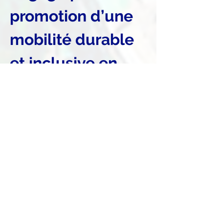
promotion d’une 
mobilité durable 
et inclusive en 
Afrique
L’initiative Movin’On Lab Africa, est un Think 
& Do Thank, dédié à la mobilité durable en 
Afrique et qui promeut des bonnes pratiques 
et solutions innovantes à travers le 
continent. A cet égard, le Think Tank 
propose plusieurs pistes de réflexion sur les 
opportunités, challenges et défis à venir, etc. 
Différents canaux de communication sont 
utilisés à cet effet pour faire passer des 
messages clés, notamment : ateliers, 
conférences, podcasts, talkshow, etc.