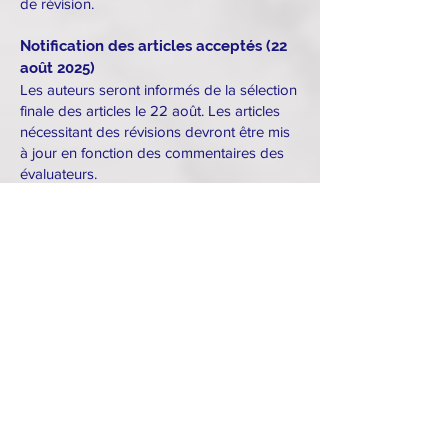
de révision.
Notification des articles acceptés (22
août 2025)
Les auteurs seront informés de la sélection
finale des articles le 22 août. Les articles
nécessitant des révisions devront être mis
à jour en fonction des commentaires des
évaluateurs.
Soumission des articles révisés finaux
(12 septembre 2025)
Les auteurs doivent soumettre leurs
versions finales corrigées, intégrant les
commentaires des évaluateurs, avant le 12
septembre. Cela garantit la qualité et la
rigueur de toutes les contributions
publiées.
Révision et mise en page (15
septembre – 17 octobre 2025)