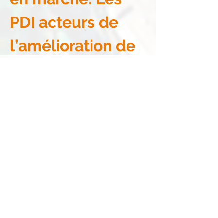
PDI acteurs de 
l’amélioration de 
leurs abris
Ils ont commencé à construire eux-mêmes 
un hangar de réunion dans le camp pour 
leurs échanges avec les ONG. En effet, ce 
projet a permis aussi l’ouverture à la 
philanthropie locale. Avec la dynamique de 
collecte des sacs auprès des commerçants, 
nous constatons que les personnes sont 
plus ouvertes pour apporter leur aide aux 
personnes déplacées internes. L’association 
ARDHU (Action pour le Respect des Droits 
de l’Homme et Dignité humaine) sera bien 
plus à l’aise pour les rencontres dans le 
camp de Mouhour. 