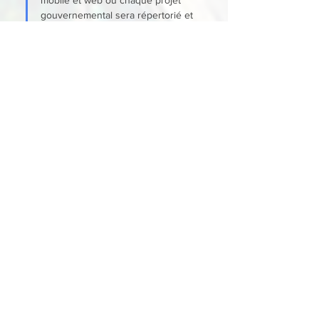
gouvernemental sera répertorié et 
où chaque citoyen contributeur 
pourra mettre à jour ces 
informations accessibles à tous. 
Ces données seront utiles non 
seulement pour le gouvernement, 
mais aussi pour les autorités 
locales et les citoyens. J'ai eu 
l'occasion de postuler pour un 
poste de chef de projet 
informatique sur le marché français 
très compétitif, et j'ai été 
sélectionné. À mon avis, ce qui a 
joué en ma faveur était la mention 
d'une certification en gestion des 
données urbaines. 
Aziz Vorrez, l'un 
des tout premiers « apprenants » 
de la plateforme