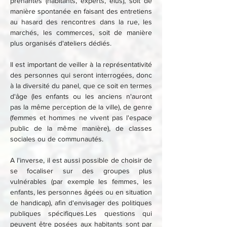
prenantes (habitants, experts, élus), soit de 
manière spontanée en faisant des entretiens 
au hasard des rencontres dans la rue, les 
marchés, les commerces, soit de manière 
plus organisés d'ateliers dédiés.
Il est important de veiller à la représentativité 
des personnes qui seront interrogées, donc 
à la diversité du panel, que ce soit en termes 
d'âge (les enfants ou les anciens n'auront 
pas la même perception de la ville), de genre 
(femmes et hommes ne vivent pas l'espace 
public de la même manière), de classes 
sociales ou de communautés.
A l'inverse, il est aussi possible de choisir de 
se focaliser sur des groupes plus 
vulnérables (par exemple les femmes, les 
enfants, les personnes âgées ou en situation 
de handicap), afin d'envisager des politiques 
publiques spécifiques.Les questions qui 
peuvent être posées aux habitants sont par 