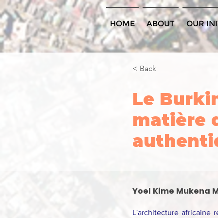
HOME
ABOUT
OUR INI
< Back
Le Burki
matière d
authenti
Yoel Kime Mukena 
L'architecture africaine 