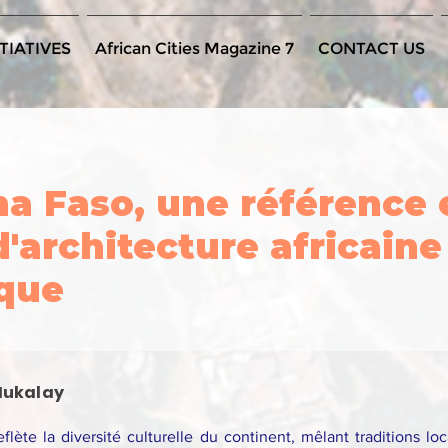
TIATIVES
African Cities Magazine 7
CONTACT US
na Faso, une référence 
'architecture africaine
que
Mukalay
reflète la diversité culturelle du continent, mêlant traditions lo