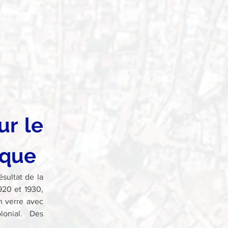
r le 
ique
sultat de la 
20 et 1930, 
 verre avec 
onial. Des 