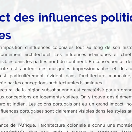
ct des influences politi
es
l'imposition d'influences coloniales tout au long de son histoi
ronnement architectural. Les influences islamiques et chrét
visibles dans les parties nord du continent. En conséquence, des
côte est abritent des mosquées impressionnantes et des œu
est particulièrement évident dans l'architecture marocaine
ée par les conceptions architecturales islamiques.
ectural de la région subsaharienne est caractérisé par un gran
aux conceptions de logements variées. On y trouve des élément
urc et indien. Les colons portugais ont eu un grand impact, n
nfluences portugaises sont clairement visibles dans les styles ar
nce de l'Afrique, l'architecture coloniale a connu une montée,