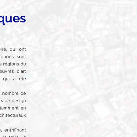
ques 
re, qui ont 
iennes sont 
 régions du 
vres d'art 
, qui a été 
d nombre de 
s de design 
otamment en 
chitecturaux 
 entraînant 