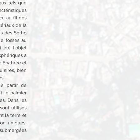
ux tels que 
téristiques 
 au fil des 
ériaux de la 
es des Sotho 
e fosses au 
été l'objet 
phériques à 
'Érythrée et 
laires, bien 
es.
à partir de 
t le palmier 
s. Dans les 
ont utilisés 
la terre et 
on uniques, 
 submergées 