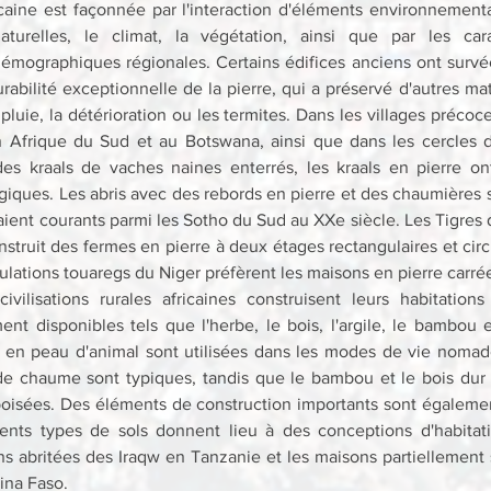
ricaine est façonnée par l'interaction d'éléments environnementa
aturelles, le climat, la végétation, ainsi que par les carac
mographiques régionales. Certains édifices anciens ont survécu
rabilité exceptionnelle de la pierre, qui a préservé d'autres mat
 pluie, la détérioration ou les termites. Dans les villages précoc
 Afrique du Sud et au Botswana, ainsi que dans les cercles d
 kraals de vaches naines enterrés, les kraals en pierre ont 
giques. Les abris avec des rebords en pierre et des chaumières s
ient courants parmi les Sotho du Sud au XXe siècle. Les Tigres d
truit des fermes en pierre à deux étages rectangulaires et circu
lations touaregs du Niger préfèrent les maisons en pierre carré
ivilisations rurales africaines construisent leurs habitations 
nt disponibles tels que l'herbe, le bois, l'argile, le bambou e
s en peau d'animal sont utilisées dans les modes de vie nomade
 de chaume sont typiques, tandis que le bambou et le bois dur s
boisées. Des éléments de construction importants sont également 
férents types de sols donnent lieu à des conceptions d'habitati
 abritées des Iraqw en Tanzanie et les maisons partiellement
ina Faso.