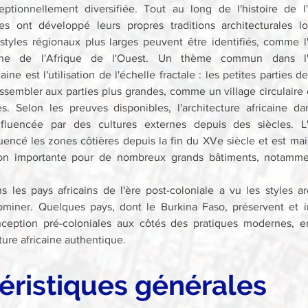
eptionnellement diversifiée. Tout au long de l'histoire de l'A
es ont développé leurs propres traditions architecturales lo
 styles régionaux plus larges peuvent être identifiés, comme l'a
nne de l'Afrique de l'Ouest. Un thème commun dans l'ar
caine est l'utilisation de l'échelle fractale : les petites parties de
ssembler aux parties plus grandes, comme un village circulaire
es. Selon les preuves disponibles, l'architecture africaine dan
fluencée par des cultures externes depuis des siècles. L'a
luencé les zones côtières depuis la fin du XVe siècle et est mai
tion importante pour de nombreux grands bâtiments, notamme
s les pays africains de l'ère post-coloniale a vu les styles ar
miner. Quelques pays, dont le Burkina Faso, préservent et in
eption pré-coloniales aux côtés des pratiques modernes, en
ure africaine authentique.
éristiques générales