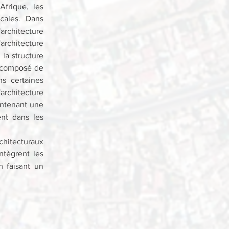
frique, les 
cales. Dans 
rchitecture 
chitecture 
 la structure 
 composé de 
s certaines 
rchitecture 
ntenant une 
nt dans les 
chitecturaux 
tègrent les 
 faisant un 