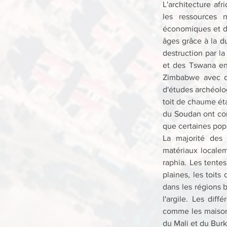
L'architecture af
les ressources n
économiques et dé
âges grâce à la du
destruction par la
et des Tswana en
Zimbabwe avec des
d'études archéolo
toit de chaume éta
du Soudan ont cons
que certaines popu
La majorité des c
matériaux localeme
raphia. Les tente
plaines, les toits
dans les régions 
l'argile. Les dif
comme les maisons
du Mali et du Burk