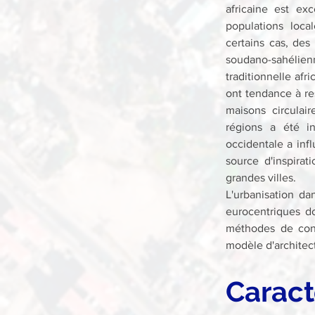
africaine est exc
populations local
certains cas, des
soudano-sahélie
traditionnelle afri
ont tendance à re
maisons circulair
régions a été in
occidentale a inf
source d'inspira
grandes villes.
L'urbanisation dan
eurocentriques do
méthodes de conc
modèle d'architect
Caract