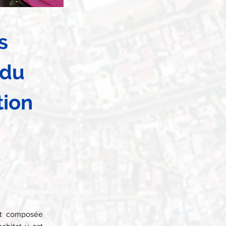
s 
 du 
tion 
t composée 