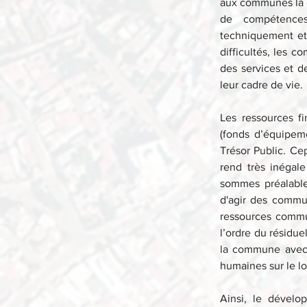
aux communes la ges
de compétences
techniquement et 
difficultés, les c
des services et d
leur cadre de vie.
Les ressources f
(fonds d’équipeme
Trésor Public. Ce
rend très inégal
sommes préalablem
d'agir des commun
ressources commun
l’ordre du résidue
la commune avec 
humaines sur le l
Ainsi, le dévelop