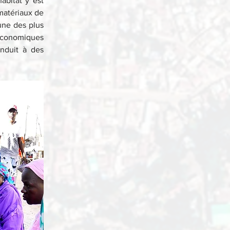
bitat y est 
atériaux de 
une des plus 
économiques 
nduit à des 