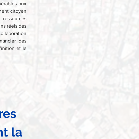
érables aux 
ment citoyen 
 ressources 
ns réels des 
ollaboration 
nancier des 
nition et la 
res 
t la 