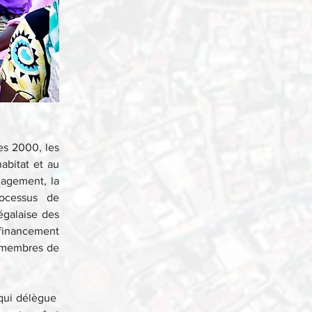
s 2000, les 
abitat et au 
agement, la 
ocessus de 
galaise des 
 financement 
 membres de 
qui délègue  