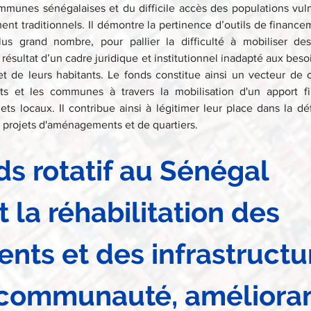
mmunes sénégalaises et du difficile accès des populations vuln
ent traditionnels. Il démontre la pertinence d’outils de finance
lus grand nombre, pour pallier la difficulté à mobiliser des
 résultat d’un cadre juridique et institutionnel inadapté aux besoi
et de leurs habitants. Le fonds constitue ainsi un vecteur de c
nts et les communes à travers la mobilisation d'un apport fi
ets locaux. Il contribue ainsi à légitimer leur place dans la défi
projets d'aménagements et de quartiers.
ds rotatif au Sénégal 
 la réhabilitation des 
nts et des infrastructu
 communauté, amélioran