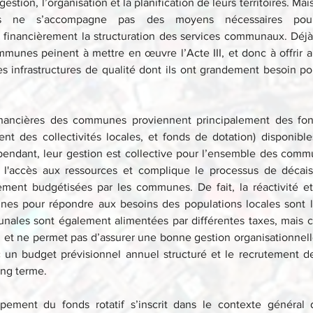
tion, l’organisation et la planification de leurs territoires. Mais 
 ne s’accompagne pas des moyens nécessaires pour 
financièrement la structuration des services communaux. Déjà
ommunes peinent à mettre en œuvre l’Acte III, et donc à offrir a
es infrastructures de qualité dont ils ont grandement besoin pou
inancières des communes proviennent principalement des fond
nt des collectivités locales, et fonds de dotation) disponible
pendant, leur gestion est collective pour l’ensemble des commu
e l'accès aux ressources et complique le processus de décai
ent budgétisées par les communes. De fait, la réactivité et 
es pour répondre aux besoins des populations locales sont li
ales sont également alimentées par différentes taxes, mais ce
l et ne permet pas d’assurer une bonne gestion organisationnell
un budget prévisionnel annuel structuré et le recrutement de
ong terme.
pement du fonds rotatif s’inscrit dans le contexte général d