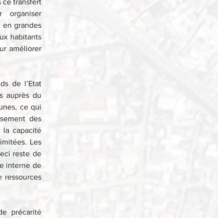
ce transfert 
organiser 
 en grandes 
ux habitants 
r améliorer 
s de l’Etat 
s auprès du 
nes, ce qui 
ssement des 
la capacité 
mitées. Les 
ci reste de 
e interne de 
 ressources 
e précarité 