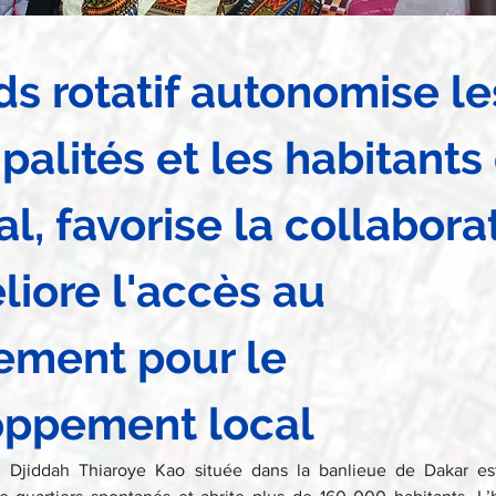
ds rotatif autonomise le
palités et les habitants
l, favorise la collabora
liore l'accès au 
ement pour le 
oppement local
Djiddah Thiaroye Kao située dans la banlieue de Dakar es