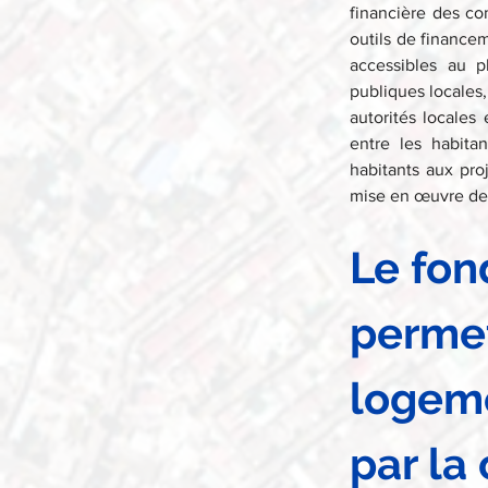
financière des co
outils de financem
accessibles au p
publiques locales,
autorités locales 
entre les habita
habitants aux proj
mise en œuvre de 
Le fon
permet
logeme
par la