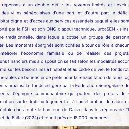
es réponses à un double défi : les revenus limités et l’exclu
des villes sénégalaises d’une part, et d’autre part le déficit
abitat digne et d’accès aux services essentiels auquel elles son
orté par la FSH et son ONG d’appui technique, urbaSEN - s’insp
ire traditionnelle, dans laquelle cotise un groupe de personn
r. Les montants épargnés sont confiés à tour de rôle à chac
méliorer l’économie familiale ou de réaliser des projets
 financiers mis à disposition se fait selon les modalités accor
e sur les besoins liés à l’habitat et au cadre de vie, le fonds ro
érables de bénéficier de prêts pour la réhabilitation de leurs l
s urbains. Le fonds est géré par la Fédération Sénégalaise de
ents d’épargne communautaire qui portent des projets de se
ation sur le droit au logement et à l’amélioration du cadre d
éploie dans toute la banlieue de Dakar, dans les régions de T
 et de Fatick (2024) et réunit près de 18 000 membres.