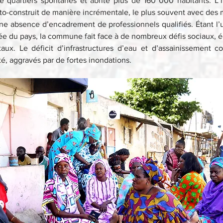
e quartiers spontanés et abrite plus de 160 000 habitants. L’ha
to-construit de manière incrémentale, le plus souvent avec des m
une absence d’encadrement de professionnels qualifiés. Étant l’
 du pays, la commune fait face à de nombreux défis sociaux, 
ux. Le déficit d’infrastructures d’eau et d’assainissement co
é, aggravés par de fortes inondations.