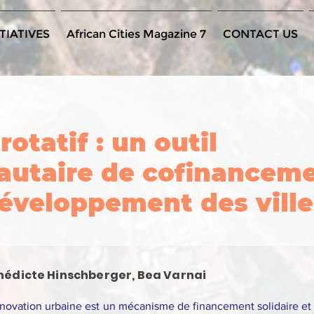
TIATIVES
African Cities Magazine 7
CONTACT US
rotatif : un outil
utaire de cofinancem
développement des ville
nédicte Hinschberger, Bea Varnai
rénovation urbaine est un mécanisme de financement solidaire et 