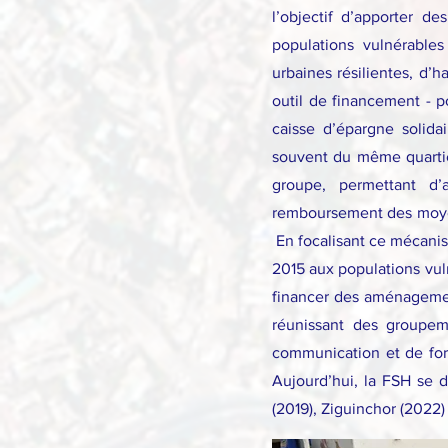
l’objectif d’apporter d
populations vulnérables 
urbaines résilientes, d’h
outil de financement - p
caisse d’épargne solida
souvent du même quartie
groupe, permettant d’a
remboursement des moyens
En focalisant ce mécanism
2015 aux populations vuln
financer des aménagement
réunissant des groupem
communication et de form
Aujourd’hui, la FSH se d
(2019), Ziguinchor (2022)