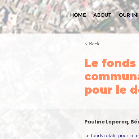
HOME
ABOUT
OUR INI
< Back
Le fonds 
communa
pour le 
Pauline Leporcq, Bé
Le fonds rotatif pour la 