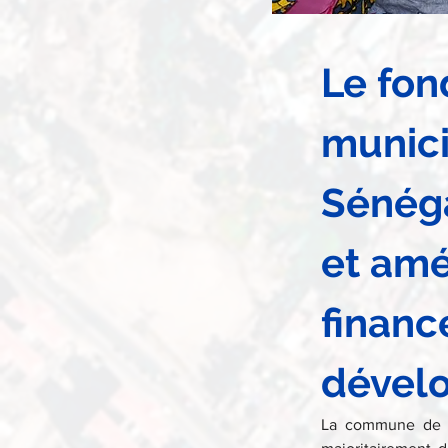
Le fon
munici
Sénéga
et amé
financ
dével
La commune de  