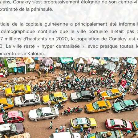
s ans, Conakry s'est progressivement éloignée de son centre-vill
extrémité de la péninsule.
tiale de la capitale guinéenne a principalement été informelle
 démographique continue que la ville portuaire n'était pas 
2,7 millions d'habitants en 2020, la population de Conakry est 
0. La ville reste « hyper centralisée », avec presque toutes le
oncentrées à Kaloum.