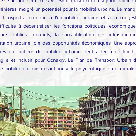
passe de doubler d'ici 2040. Son infrastructure est principalemen
 minières, malgré un potentiel pour la mobilité urbaine. Le manq
transports contribue à l'immobilité urbaine et à la conges
fficulté à décentraliser les fonctions politiques, économiques
ports publics informels, la sous-utilisation des infrastructur
ération urbaine loin des opportunités économiques. Une appro
nnes en matière de mobilité urbaine peut aider à déclenc
gile et inclusif pour Conakry. Le Plan de Transport Urbain 
e mobilité en construisant une ville polycentrique et décentrali