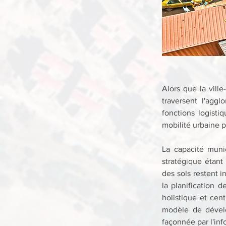
Alors que la vill
traversent l'aggl
fonctions logistiq
mobilité urbaine 
La capacité muni
stratégique étant 
des sols restent i
la planification d
holistique et cen
modèle de dévelop
façonnée par l'inf