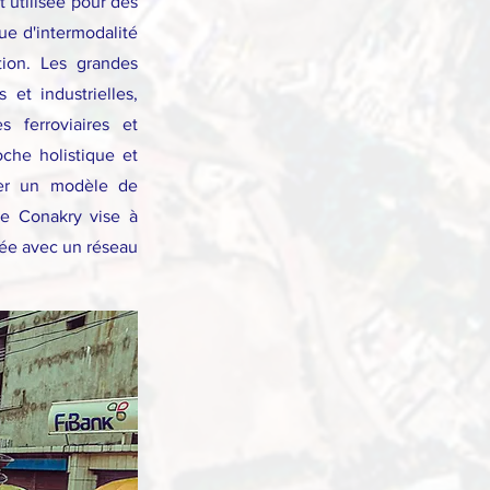
t utilisée pour des
ue d'intermodalité
tion. Les grandes
 et industrielles,
es ferroviaires et
che holistique et
her un modèle de
de Conakry vise à
sée avec un réseau