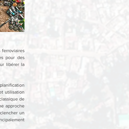
erroviaires 
es pour des 
r libérer la 
anification 
 utilisation 
classique de 
une approche 
clencher un 
ncipalement 