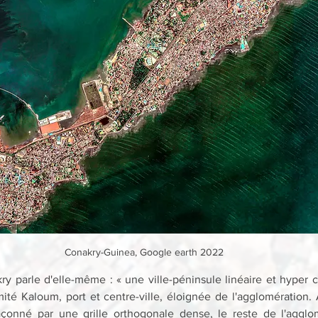
Conakry-Guinea, Google earth 2022
y parle d'elle-même : « une ville-péninsule linéaire et hyper ce
ité Kaloum, port et centre-ville, éloignée de l'agglomération. A
façonné par une grille orthogonale dense, le reste de l'agglom