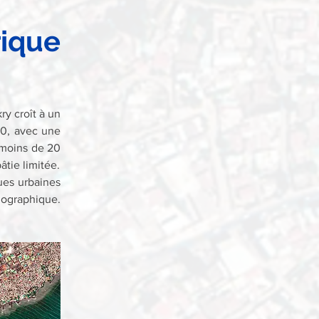
ique 
y croît à un 
0, avec une 
moins de 20 
tie limitée.
es urbaines 
ographique. 