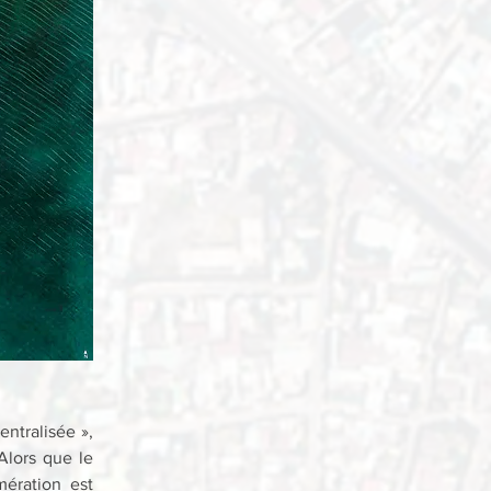
ntralisée », 
lors que le 
ération est 