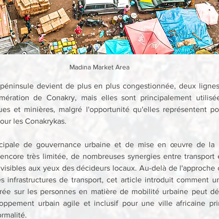
Madina Market Area
e-péninsule devient de plus en plus congestionnée, deux lignes f
omération de Conakry, mais elles sont principalement utilisé
ues et minières, malgré l'opportunité qu'elles représentent pou
pour les Conakrykas.
cipale de gouvernance urbaine et de mise en œuvre de la pl
encore très limitée, de nombreuses synergies entre transport et
nvisibles aux yeux des décideurs locaux. Au-delà de l'approche 
es infrastructures de transport, cet article introduit comment 
trée sur les personnes en matière de mobilité urbaine peut dé
pement urbain agile et inclusif pour une ville africaine pri
ormalité.