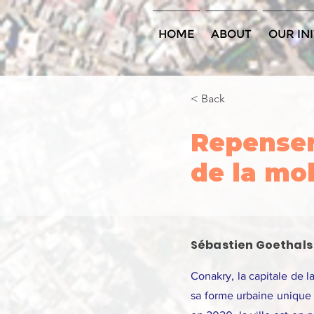
HOME
ABOUT
OUR INI
< Back
Repenser
de la mob
Sébastien Goethals
Conakry, la capitale de l
sa forme urbaine unique 