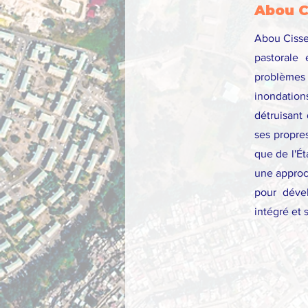
Abou C
Abou Cisse,
pastorale 
problèmes
inondation
détruisant
ses propres
que de l'Ét
une approch
pour dével
intégré et 