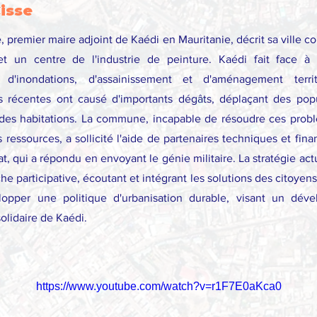
isse
 premier maire adjoint de Kaédi en Mauritanie, décrit sa ville 
et un centre de l'industrie de peinture. Kaédi fait face à
 d'inondations, d'assainissement et d'aménagement territ
s récentes ont causé d'importants dégâts, déplaçant des popu
 des habitations. La commune, incapable de résoudre ces prob
 ressources, a sollicité l'aide de partenaires techniques et finan
at, qui a répondu en envoyant le génie militaire. La stratégie actu
e participative, écoutant et intégrant les solutions des citoyens
opper une politique d'urbanisation durable, visant un dév
solidaire de Kaédi.
https://www.youtube.com/watch?v=r1F7E0aKca0