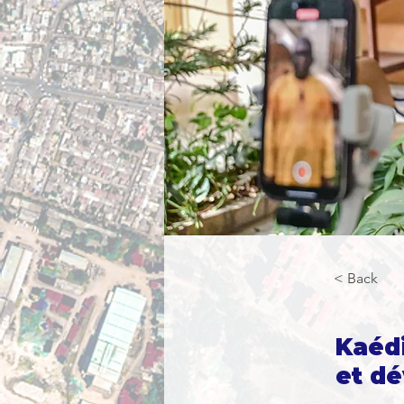
< Back
Kaédi
et d