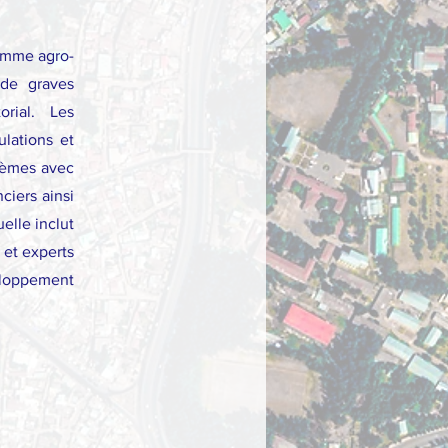
comme agro-
 de graves
orial. Les
lations et
lèmes avec
ciers ainsi
elle inclut
 et experts
eloppement